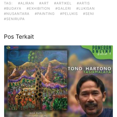
TAG:
#ALIRAN
#ART
#ARTIKEL
#ARTIS
#BUDAYA
#EXHIBITION
#GALERI
#LUKISAN
#NUSANTARA
#PAINTING
#PELUKIS
#SENI
#SENIRUPA
Pos Terkait