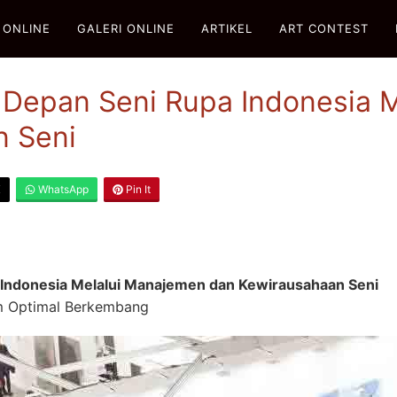
 ONLINE
GALERI ONLINE
ARTIKEL
ART CONTEST
epan Seni Rupa Indonesia M
n Seni
X
WhatsApp
Pin It
ndonesia Melalui Manajemen dan Kewirausahaan Seni
m Optimal Berkembang