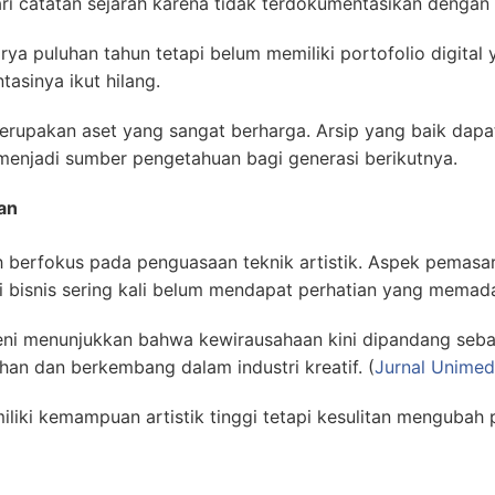
ari catatan sejarah karena tidak terdokumentasikan dengan 
ya puluhan tahun tetapi belum memiliki portofolio digital ya
asinya ikut hilang.
merupakan aset yang sangat berharga. Arsip yang baik dapat
menjadi sumber pengetahuan bagi generasi berikutnya.
an
h berfokus pada penguasaan teknik artistik. Aspek pemasa
 bisnis sering kali belum mendapat perhatian yang memada
 seni menunjukkan bahwa kewirausahaan kini dipandang seb
an dan berkembang dalam industri kreatif. (
Jurnal Unimed
liki kemampuan artistik tinggi tetapi kesulitan mengubah 