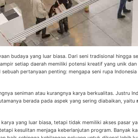
aan budaya yang luar biasa. Dari seni tradisional hingga s
mpir setiap daerah memiliki potensi kreatif yang unik dan 
l sebuah pertanyaan penting: mengapa seni rupa Indones
gnya seniman atau kurangnya karya berkualitas. Justru In
n utamanya berada pada aspek yang sering diabaikan, yaitu
rya yang luar biasa, tetapi tidak memiliki akses pasar y
pi kesulitan menjaga keberlanjutan program. Banyak karya 
 baik sehingga kehilangan peluang untuk dikenal lebih lu