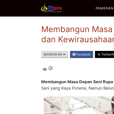
Langsung
PAMERAN
ke
konten
Membangun Masa D
dan Kewirausahaa
BAGIKAN INI
Facebook
Twitter/
Membangun Masa Depan Seni Rupa I
Seni yang Kaya Potensi, Namun Belu