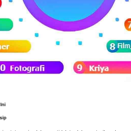
Ini
sip