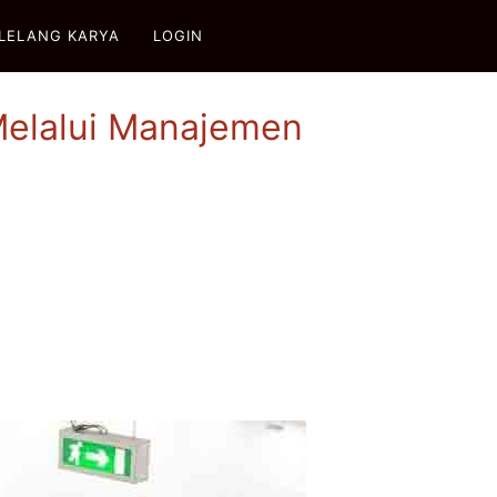
LELANG KARYA
LOGIN
elalui Manajemen