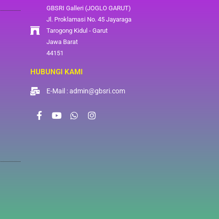
GBSRI Galleri (JOGLO GARUT)
Jl. Proklamasi No. 45 Jayaraga
Tarogong Kidul - Garut
Jawa Barat
44151
HUBUNGI KAMI
E-Mail : admin@gbsri.com