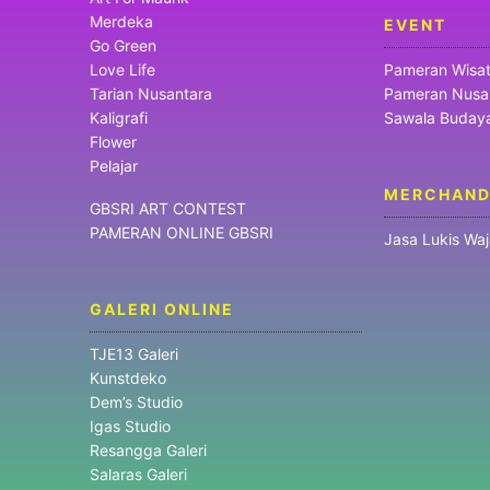
Merdeka
EVENT
Go Green
Love Life
Pameran Wisa
Tarian Nusantara
Pameran Nusa
Kaligrafi
Sawala Buday
Flower
Pelajar
MERCHAND
GBSRI ART CONTEST
PAMERAN ONLINE GBSRI
Jasa Lukis Wa
GALERI ONLINE
TJE13 Galeri
Kunstdeko
Dem’s Studio
Igas Studio
Resangga Galeri
Salaras Galeri