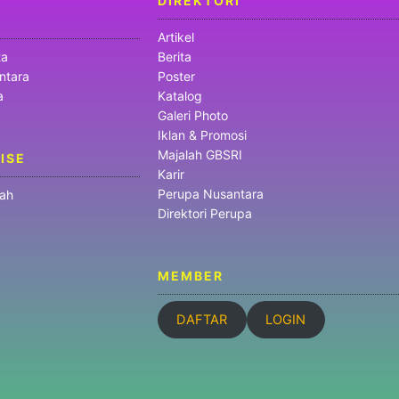
DIREKTORI
Artikel
ta
Berita
ntara
Poster
a
Katalog
Galeri Photo
Iklan & Promosi
Majalah GBSRI
ISE
Karir
Perupa Nusantara
jah
Direktori Perupa
MEMBER
DAFTAR
LOGIN