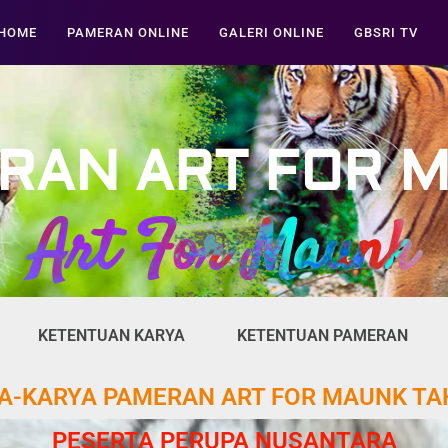
HOME
PAMERAN ONLINE
GALERI ONLINE
GBSRI TV
RAN ART FOR 
Art For Maunk
KETENTUAN KARYA
KETENTUAN PAMERAN
A-KARYA PAMERAN ART FOR MAUNK TA
PESERTA PERUPA NUSANTARA