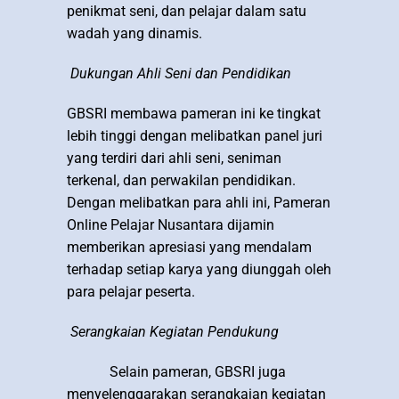
penikmat seni, dan pelajar dalam satu
wadah yang dinamis.
Dukungan Ahli Seni dan Pendidikan
GBSRI membawa pameran ini ke tingkat
lebih tinggi dengan melibatkan panel juri
yang terdiri dari ahli seni, seniman
terkenal, dan perwakilan pendidikan.
Dengan melibatkan para ahli ini, Pameran
Online Pelajar Nusantara dijamin
memberikan apresiasi yang mendalam
terhadap setiap karya yang diunggah oleh
para pelajar peserta.
Serangkaian Kegiatan Pendukung
Selain pameran, GBSRI juga
menyelenggarakan serangkaian kegiatan