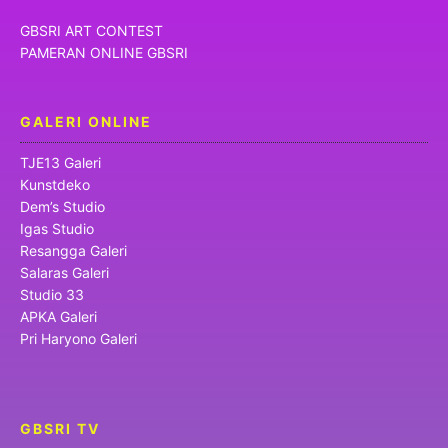
GBSRI ART CONTEST
PAMERAN ONLINE GBSRI
GALERI ONLINE
TJE13 Galeri
Kunstdeko
Dem’s Studio
Igas Studio
Resangga Galeri
Salaras Galeri
Studio 33
APKA Galeri
Pri Haryono Galeri
GBSRI TV