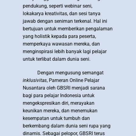
pendukung, seperti webinar seni,
lokakarya kreativitas, dan sesi tanya
jawab dengan seniman terkenal. Hal ini
bertujuan untuk memberikan pengalaman
yang holistik kepada para peserta,
memperkaya wawasan mereka, dan
menginspirasi lebih banyak lagi pelajar
untuk terlibat dalam dunia seni.
Dengan mengusung semangat
inklusivitas
, Pameran Online Pelajar
Nusantara oleh GBSRI menjadi sarana
bagi para pelajar Indonesia untuk
mengekspresikan diri, merayakan
keunikan mereka, dan menemukan
kesempatan untuk tumbuh dan
berkembang dalam dunia seni rupa yang
dinamis. Sebagai pelopor, GBSRI terus