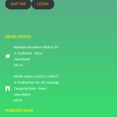
DAFTAR
LOGIN
GBSRI STUDIO
Mandala Residence Blok G-23
Jl. Sudirman - Garut
Jawa Barat
44116
GBSRI Galleri (JOGLO GARUT)
Jl. Proklamasi No. 45 Jayaraga
Tarogong Kidul - Garut
Jawa Barat
44151
HUBUNGI KAMI