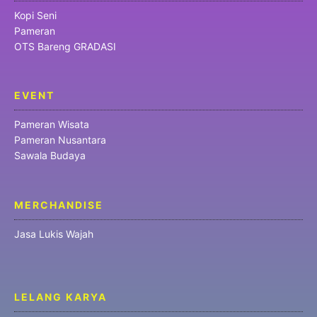
Kopi Seni
Pameran
OTS Bareng GRADASI
EVENT
Pameran Wisata
Pameran Nusantara
Sawala Budaya
MERCHANDISE
Jasa Lukis Wajah
LELANG KARYA