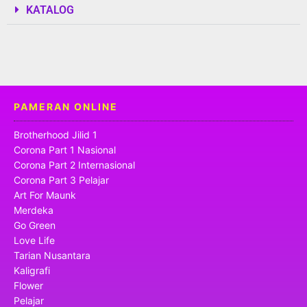
KATALOG
PAMERAN ONLINE
Brotherhood Jilid 1
Corona Part 1 Nasional
Corona Part 2 Internasional
Corona Part 3 Pelajar
Art For Maunk
Merdeka
Go Green
Love Life
Tarian Nusantara
Kaligrafi
Flower
Pelajar