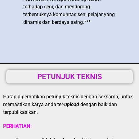
terhadap seni, dan mendorong
terbentuknya komunitas seni pelajar yang
dinamis dan berdaya saing.***
PETUNJUK TEKNIS
Harap diperhatikan petunjuk teknis dengan seksama, untuk
memastikan karya anda ter-
upload
dengan baik dan
terpublikasikan.
PERHATIAN
: