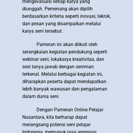
mengevaluasi setiap karya yang
diunggah. Pemenang akan dipilih
berdasarkan kriteria seperti inovasi, teknik,
dan pesan yang disampaikan melalui
karya seni tersebut.
Pameran ini akan diikuti oleh
serangkaian kegiatan pendukung seperti
webinar seni, lokakarya kreativitas, dan
sesi tanya jawab dengan seniman
terkenal. Melalui berbagai kegiatan ini,
diharapkan peserta dapat mendapatkan
lebih banyak wawasan dan pengalaman
dalam dunia seni.
Dengan Pameran Online Pelajar
Nusantara, kita berharap dapat
merangsang potensi seni pelajar
Indonesia, memupuk rasa apresiasi