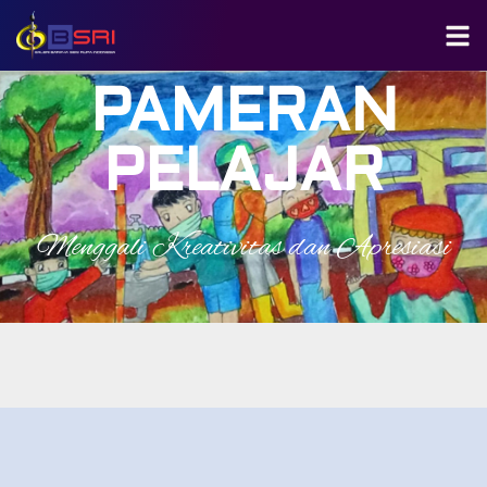
PAMERAN
PELAJAR
Menggali Kreativitas dan Apresiasi