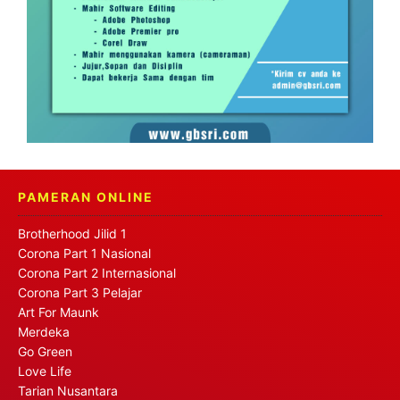
PAMERAN ONLINE
Brotherhood Jilid 1
Corona Part 1 Nasional
Corona Part 2 Internasional
Corona Part 3 Pelajar
Art For Maunk
Merdeka
Go Green
Love Life
Tarian Nusantara