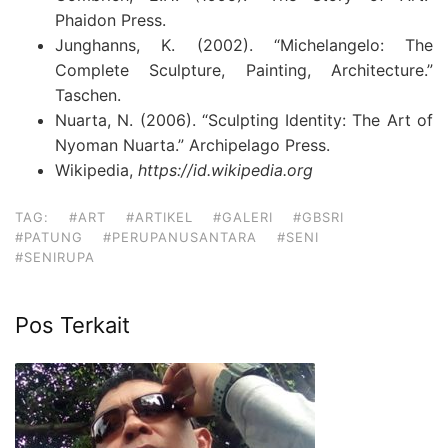
Phaidon Press.
Junghanns, K. (2002). “Michelangelo: The
Complete Sculpture, Painting, Architecture.”
Taschen.
Nuarta, N. (2006). “Sculpting Identity: The Art of
Nyoman Nuarta.” Archipelago Press.
Wikipedia,
https://id.wikipedia.org
TAG:
#ART
#ARTIKEL
#GALERI
#GBSRI
#PATUNG
#PERUPANUSANTARA
#SENI
#SENIRUPA
Pos Terkait