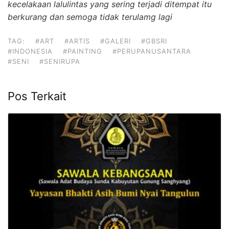
kecelakaan lalulintas yang sering terjadi ditempat itu
berkurang dan semoga tidak terulamg lagi
TAG:
#ART
#ARTIS
#GALERI
#GBSRI
#INDONESIA
#PAINTING
#PERUPANUSANTARA
#SENI
#SENIRUPA
Pos Terkait