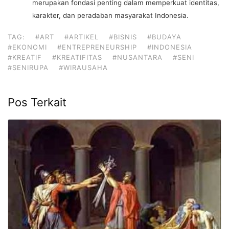
merupakan fondasi penting dalam memperkuat identitas,
karakter, dan peradaban masyarakat Indonesia.
TAG:
#ART
#ARTIKEL
#BISNIS
#BUDAYA
#EKONOMI
#ENTREPRENEURSHIP
#INDONESIA
#KREATIF
#KREATIFITAS
#NUSANTARA
#SENI
#SENIRUPA
#WIRAUSAHA
Pos Terkait