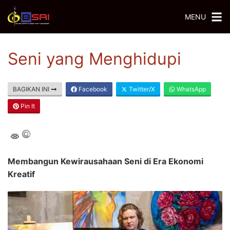
MENU
Seni yang Menghidupi
BAGIKAN INI
Facebook
Twitter/X
WhatsApp
Pin It
Membangun Kewirausahaan Seni di Era Ekonomi
Kreatif