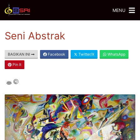
MENU
Seni Abstrak
BAGIKAN INI
Facebook
Twitter/X
WhatsApp
Pin It