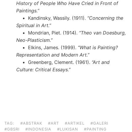
History of People Who Have Cried in Front of
Paintings.”
Kandinsky, Wassily. (1911).
“Concerning the
Spiritual in Art.”
Mondrian, Piet. (1914).
“Theo van Doesburg,
Neo-Plasticism.”
Elkins, James. (1999).
“What is Painting?
Representation and Modern Art.”
Greenberg, Clement. (1961).
“Art and
Culture: Critical Essays.”
TAG:
#ABSTRAK
#ART
#ARTIKEL
#GALERI
#GBSRI
#INDONESIA
#LUKISAN
#PAINTING