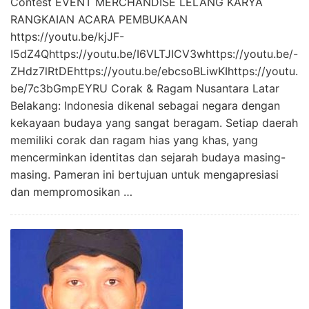
Contest EVENT MERCHANDISE LELANG KARYA
RANGKAIAN ACARA PEMBUKAAN
https://youtu.be/kjJF-
I5dZ4Qhttps://youtu.be/I6VLTJICV3whttps://youtu.be/-
ZHdz7lRtDEhttps://youtu.be/ebcsoBLiwKIhttps://youtu.
be/7c3bGmpEYRU Corak & Ragam Nusantara Latar
Belakang: Indonesia dikenal sebagai negara dengan
kekayaan budaya yang sangat beragam. Setiap daerah
memiliki corak dan ragam hias yang khas, yang
mencerminkan identitas dan sejarah budaya masing-
masing. Pameran ini bertujuan untuk mengapresiasi
dan mempromosikan …