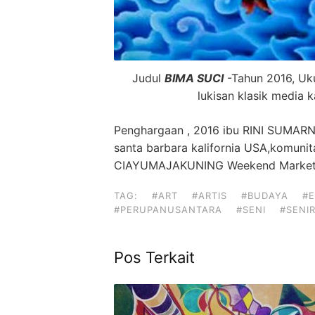
Judul
BIMA SUCI
-Tahun 2016, Uk
lukisan klasik media k
Penghargaan , 2016 ibu RINI SUMARN
santa barbara kalifornia USA,komunit
CIAYUMAJAKUNING Weekend Market d
TAG:
#ART
#ARTIS
#BUDAYA
#E
#PERUPANUSANTARA
#SENI
#SENI
Pos Terkait