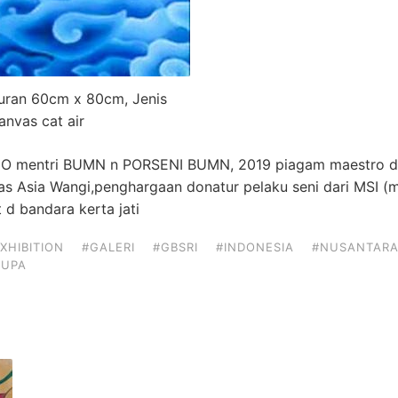
uran 60cm x 80cm, Jenis
anvas cat air
O mentri BUMN n PORSENI BUMN, 2019 piagam maestro dari
as Asia Wangi,penghargaan donatur pelaku seni dari MSI (mi
 bandara kerta jati
XHIBITION
#GALERI
#GBSRI
#INDONESIA
#NUSANTAR
RUPA