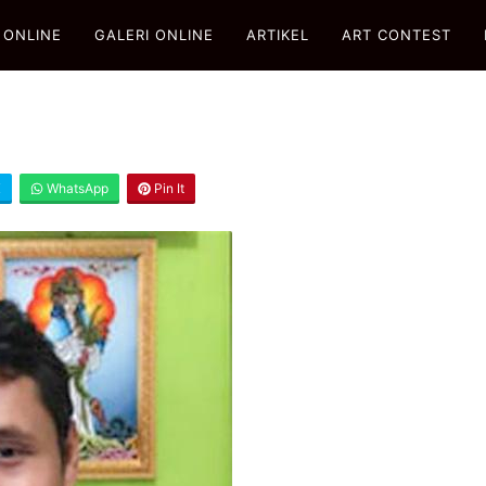
 ONLINE
GALERI ONLINE
ARTIKEL
ART CONTEST
X
WhatsApp
Pin It