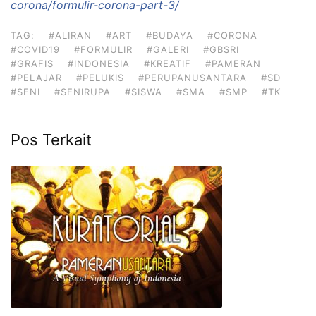
corona/formulir-corona-part-3/
TAG:
#ALIRAN
#ART
#BUDAYA
#CORONA
#COVID19
#FORMULIR
#GALERI
#GBSRI
#GRAFIS
#INDONESIA
#KREATIF
#PAMERAN
#PELAJAR
#PELUKIS
#PERUPANUSANTARA
#SD
#SENI
#SENIRUPA
#SISWA
#SMA
#SMP
#TK
Pos Terkait