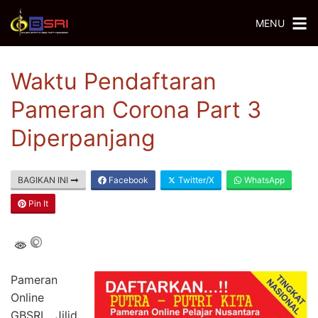
MENU
Waktu Pendaftaran
Pameran Corona Part 3
Diperpanjang
BAGIKAN INI
Facebook
Twitter/X
WhatsApp
Pin It
Pameran
Online
GBSRI Jilid