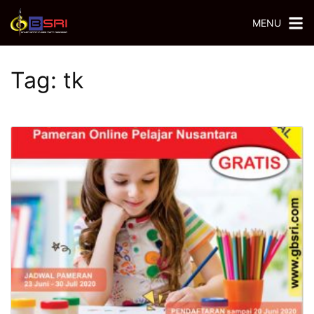
MENU
Tag:
tk