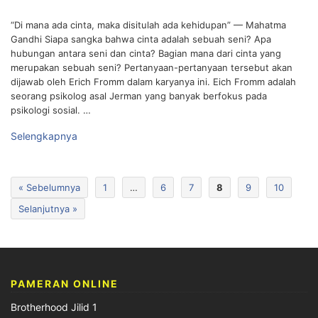
“Di mana ada cinta, maka disitulah ada kehidupan” — Mahatma
Gandhi Siapa sangka bahwa cinta adalah sebuah seni? Apa
hubungan antara seni dan cinta? Bagian mana dari cinta yang
merupakan sebuah seni? Pertanyaan-pertanyaan tersebut akan
dijawab oleh Erich Fromm dalam karyanya ini. Eich Fromm adalah
seorang psikolog asal Jerman yang banyak berfokus pada
psikologi sosial. …
Selengkapnya
« Sebelumnya
1
…
6
7
8
9
10
Selanjutnya »
PAMERAN ONLINE
Brotherhood Jilid 1