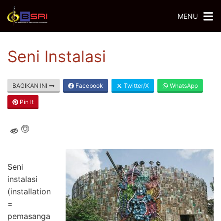
MENU
Seni Instalasi
BAGIKAN INI
Facebook
Twitter/X
WhatsApp
Pin It
Seni
instalasi
(installation
=
pemasanga