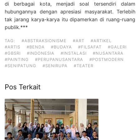
di berbagai kota, menjadi soal tersendiri dalam
hubungannya dengan apresiasi masyarakat. Terlebih
tak jarang karya-karya itu dipamerkan di ruang-ruang
publik.***
TAG:
#ABSTRAKSIONISME
#ART
#ARTIKEL
#ARTIS
#BENDA
#BUDAYA
#FILSAFAT
#GALERI
#GBSRI
#INDONESIA
#INSTALASI
#NUSANTARA
#PAINTING
#PERUPANUSANTARA
#POSTMODERN
#SENIPATUNG
#SENIRUPA
#TEATER
Pos Terkait