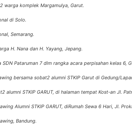
2 warga komplek Margamulya, Garut.
al di Solo.
nal, Semarang.
arga H. Nana dan H. Yayang, Jepang.
SDN Pataruman 7 dlm rangka acara perpisahan kelas 6, G
rawing bersama sobat2 alumni STKIP Garut di Gedung/Lapa
 alumni STKIP GARUT, di halaman tempat Kost-an Jl. Patr
wing Alumni STKIP GARUT, diRumah Sewa 6 Hari, Jl. Prokl
awing, Bandung.