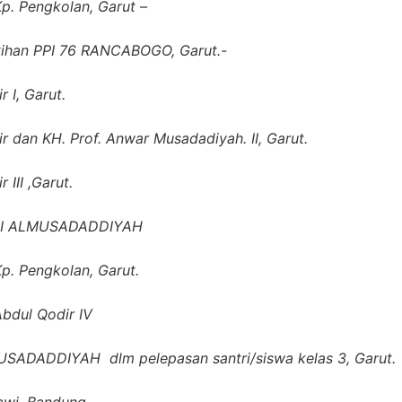
p. Pengkolan, Garut –
mtihan PPI 76 RANCABOGO, Garut.-
 I, Garut.
 dan KH. Prof. Anwar Musadadiyah. II, Garut.
 III ,Garut.
STAI ALMUSADADDIYAH
p. Pengkolan, Garut.
bdul Qodir IV
USADADDIYAH dlm pelepasan santri/siswa kelas 3, Garut.