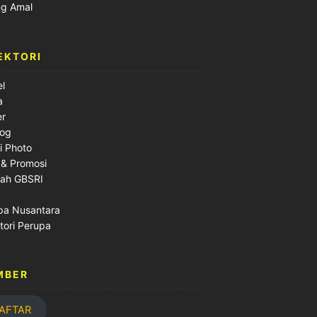
ng Amal
EKTORI
el
a
er
log
i Photo
 & Promosi
lah GBSRI
pa Nusantara
tori Perupa
MBER
AFTAR