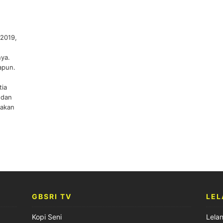
 2019,
nya.
apun.
tia
 dan
-akan
GBSRI TV
LEL
Kopi Seni
Lela