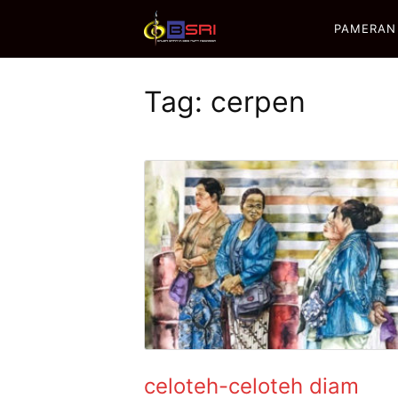
PAMERAN
Tag:
cerpen
celoteh-celoteh diam