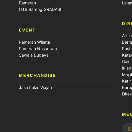
Pameran
Lela
OTS Bareng GRADASI
DIR
EVENT
Artik
Pameran Wisata
Berit
Pameran Nusantara
Post
Sawala Budaya
Kata
Galer
Iklan
Maja
MERCHANDISE
Karir
Peru
Jasa Lukis Wajah
Direk
ME
D