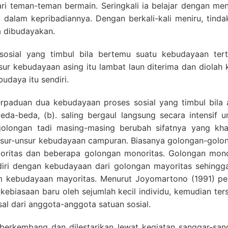
ri teman-teman bermain. Seringkali ia belajar dengan men
kan dalam kepribadiannya. Dengan berkali-kali meniru, tin
 dibudayakan.
 sosial yang timbul bila bertemu suatu kebudayaan ter
ur kebudayaan asing itu lambat laun diterima dan diola
daya itu sendiri.
erpaduan dua kebudayaan proses sosial yang timbul bila
da-beda, (b). saling bergaul langsung secara intensif u
longan tadi masing-masing berubah sifatnya yang kha
sur-unsur kebudayaan campuran. Biasanya golongan-golong
yoritas dan beberapa golongan monoritas. Golongan monor
ri dengan kebudayaan dari golongan mayoritas sehingga
 kebudayaan mayoritas. Menurut Joyomartono (1991) pe
ebiasaan baru oleh sejumlah kecil individu, kemudian ter
sal dari anggota-anggota satuan sosial.
 berkembang dan dilestarikan lewat kegiatan sanggar-sa