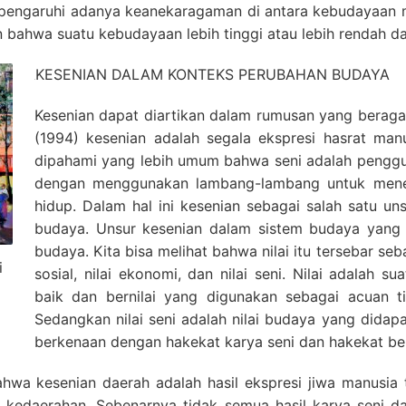
engaruhi adanya keanekaragaman di antara kebudayaan manu
 bahwa suatu kebudayaan lebih tinggi atau lebih rendah d
KESENIAN DALAM KONTEKS PERUBAHAN BUDAYA
Kesenian dapat diartikan dalam rumusan yang beraga
(1994) kesenian adalah segala ekspresi hasrat man
dipahami yang lebih umum bahwa seni adalah penggun
dengan menggunakan lambang-lambang untuk mene
hidup. Dalam hal ini kesenian sebagai salah satu un
budaya. Unsur kesenian dalam sistem budaya yang cu
budaya. Kita bisa melihat bahwa nilai itu tersebar sebaga
i
sosial, nilai ekonomi, dan nilai seni. Nilai adalah 
baik dan bernilai yang digunakan sebagai acuan t
Sedangkan nilai seni adalah nilai budaya yang didap
berkenaan dengan hakekat karya seni dan hakekat be
a kesenian daerah adalah hasil ekspresi jiwa manusia t
u kedaerahan. Sebenarnya tidak semua hasil karya seni 