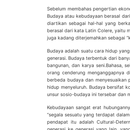
Sebelum membahas pengertian ekonom
Budaya atau kebudayaan berasal dari
diartikan sebagai hal-hal yang berk
berasal dari kata Latin Colere, yaitu
juga kadang diterjemahkan sebagai “k
Budaya adalah suatu cara hidup yang
generasi. Budaya terbentuk dari banya
bangunan, dan karya seni.Bahasa, s
orang cenderung menganggapnya diw
berbeda budaya dan menyesuaikan p
hidup menyeluruh. Budaya bersifat k
unsur sosio-budaya ini tersebar dan m
Kebudayaan sangat erat hubunganny
“segala sesuatu yang terdapat dalam 
pendapat itu adalah Cultural-Dete
generasi ke generasi yang lain, y