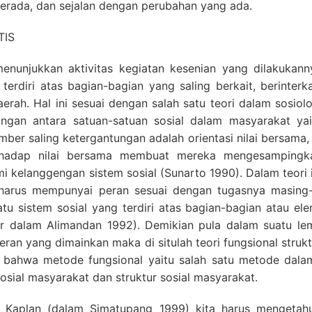
berada, dan sejalan dengan perubahan yang ada.
TIS
menunjukkan aktivitas kegiatan kesenian yang dilakukann
erdiri atas bagian-bagian yang saling berkait, berinterka
rah. Hal ini sesuai dengan salah satu teori dalam sosiolo
gan antara satuan-satuan sosial dalam masyarakat yai
umber saling ketergantungan adalah orientasi nilai bersama, 
rhadap nilai bersama membuat mereka mengesampingk
i kelanggengan sistem sosial (Sunarto 1990). Dalam teori i
 harus mempunyai peran sesuai dengan tugasnya masing-
tu sistem sosial yang terdiri atas bagian-bagian atau ele
 dalam Alimandan 1992). Demikian pula dalam suatu lem
ran yang dimainkan maka di situlah teori fungsional struktu
bahwa metode fungsional yaitu salah satu metode dalam
sial masyarakat dan struktur sosial masyarakat.
 Kaplan (dalam Simatupang 1999) kita harus mengetahui