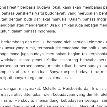
i kreatif berbasis budaya lokal, kami akan membahas pen
 bahasa Sanskerta yaitu buddhayah, yang merupakan bentu
aitan dengan budi dan akal manusia. Dalam bahasa Inggr
 mengolah atau mengerjakan.Bisa diartikan juga sebagai men
ultur” dalam bahasa Indonesia.
 berkembang dan dimiliki bersama oleh sebuah kelompok o
k unsur yang rumit, termasuk sistemagama dan politik, ada
ebagaimana juga budaya, merupakan bagian tak terpisahka
ariskan secara genetis.Ketika seseorang berusaha ber
erbedaan-perbedaannya, membuktikan bahwa budaya itu di
ompleks, abstrak, dan luas. Banyak aspek budaya turut men
eliputi banyak kegiatan sosial manusia.
a dengan masyarakat. Melville J. Herskovits dan Broni
masyarakat ditentukan oleh kebudayaan yang dimiliki oleh m
rminism. Herskovits memandang kebudayaan sebagai se
ang kemudian disebut sebagai superorganic. Menurut And