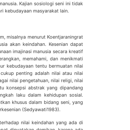
sia. Kajian sosiologi seni ini tidak
ari kebudayaan masyarakat lain.
m, misalnya menurut Koentjaraningrat
usia akan keindahan. Kesenian dapat
aan imajinasi manusia secara kreatif
rangkan, memahami, dan menikmati
sur kebudayaan tentu bermuatan nilai
kup penting adalah nilai atau nilai
i nilai pengetahuan, nilai religi, nilai
suatu konsepsi abstrak yang dipandang
ingkah laku dalam kehidupan sosial.
atkan khusus dalam bidang seni, yang
rkesenian (Sedyawati1983).
erhadap nilai keindahan yang ada di
dapat dinyatakan demikan, karena ada