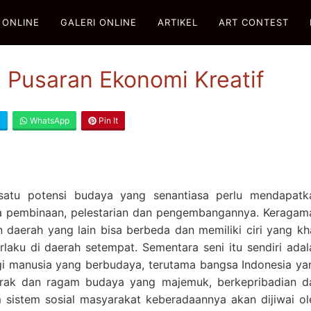
 ONLINE
GALERI ONLINE
ARTIKEL
ART CONTEST
 Pusaran Ekonomi Kreatif
X
WhatsApp
Pin It
satu potensi budaya yang senantiasa perlu mendapatk
ya pembinaan, pelestarian dan pengembangannya. Keragam
 daerah yang lain bisa berbeda dan memiliki ciri yang kh
rlaku di daerah setempat. Sementara seni itu sendiri adal
gi manusia yang berbudaya, terutama bangsa Indonesia ya
 corak dan ragam budaya yang majemuk, berkepribadian d
 sistem sosial masyarakat keberadaannya akan dijiwai ol