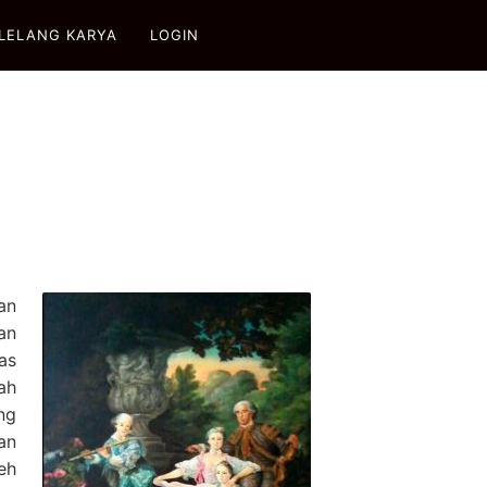
LELANG KARYA
LOGIN
an
an
as
ah
ng
an
eh