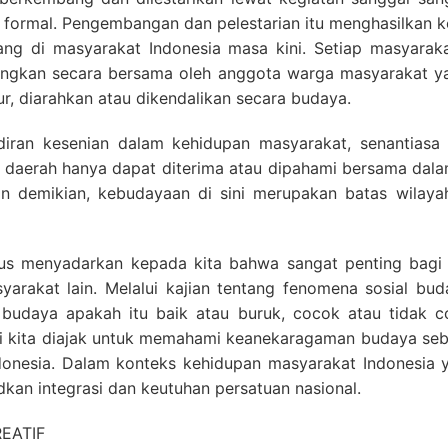
i formal. Pengembangan dan pelestarian itu menghasilkan k
 di masyarakat Indonesia masa kini. Setiap masyarakat
gkan secara bersama oleh anggota warga masyarakat ya
r, diarahkan atau dikendalikan secara budaya.
adiran kesenian dalam kehidupan masyarakat, senantiasa 
an daerah hanya dapat diterima atau dipahami bersama dal
an demikian, kebudayaan di sini merupakan batas wila
s menyadarkan kepada kita bahwa sangat penting bagi 
yarakat lain. Melalui kajian tentang fenomena sosial b
 budaya apakah itu baik atau buruk, cocok atau tidak 
ogi kita diajak untuk memahami keanekaragaman budaya se
nesia. Dalam konteks kehidupan masyarakat Indonesia ya
dkan integrasi dan keutuhan persatuan nasional.
EATIF