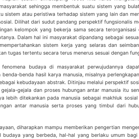
atu masyarakat sehingga membentuk suatu sistem yang bulat
 sistem atau peristiwa terhadap sistem yang lain dan m
osial. Dilihat dari sudut pandang perspektif fungsionalis 
ringan kelompok yang bekerja sama secara terorganisasi 
gotanya. Dalam hal ini masyarakat dipandang sebagai sesu
 mempertahankan sistem kerja yang selaras dan seimba
n tugas tertentu secara terus menerus sesuai dengan fung
i fenomena budaya di masyarakat perwujudannya dapat 
benda-benda hasil karya manusia, misalnya perlengkapan da
 sebagai kebudayaan abstrak. Ditinjau melalui perspektif 
 gejala-gejala dan proses hubungan antar manusia itu sen
 lebih ditekankan pada manusia sebagai makhluk sosial
ungan antar manusia serta proses yang timbul dari hu
dayaan, diharapkan mampu memberikan pengertian menge
ial budaya yang berbeda, hal-hal yang berlaku umum ba