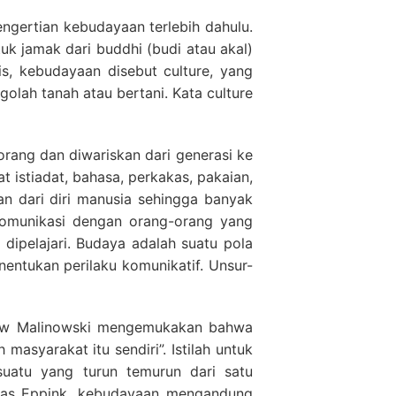
gertian kebudayaan terlebih dahulu.
k jamak dari buddhi (budi atau akal)
is, kebudayaan disebut culture, yang
golah tanah atau bertani. Kata culture
rang dan diwariskan dari generasi ke
t istiadat, bahasa, perkakas, pakaian,
n dari diri manusia sehingga banyak
komunikasi dengan orang-orang yang
pelajari. Budaya adalah suatu pola
entukan perilaku komunikatif. Unsur-
slaw Malinowski mengemukakan bahwa
asyarakat itu sendiri”. Istilah untuk
suatu yang turun temurun dari satu
reas Eppink, kebudayaan mengandung