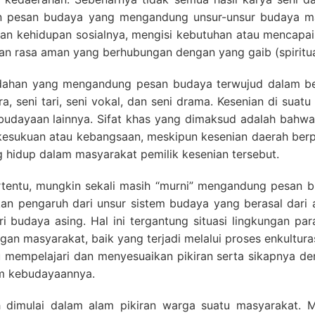
an pesan budaya yang mengandung unsur-unsur budaya 
an kehidupan sosialnya, mengisi kebutuhan atau mencapa
an rasa aman yang berhubungan dengan yang gaib (spiritual)
eindahan yang mengandung pesan budaya terwujud dalam b
stra, seni tari, seni vokal, dan seni drama. Kesenian di sua
udayaan lainnya. Sifat khas yang dimaksud adalah bahwa 
kesukuan atau kebangsaan, meskipun kesenian daerah be
 hidup dalam masyarakat pemilik kesenian tersebut.
tertentu, mungkin sekali masih “murni” mengandung pesan b
an pengaruh dari unsur sistem budaya yang berasal dari 
i budaya asing. Hal ini tergantung situasi lingkungan par
ungan masyarakat, baik yang terjadi melalui proses enkulturas
u mempelajari dan menyesuaikan pikiran serta sikapnya den
am kebudayaannya.
ah dimulai dalam alam pikiran warga suatu masyarakat. 