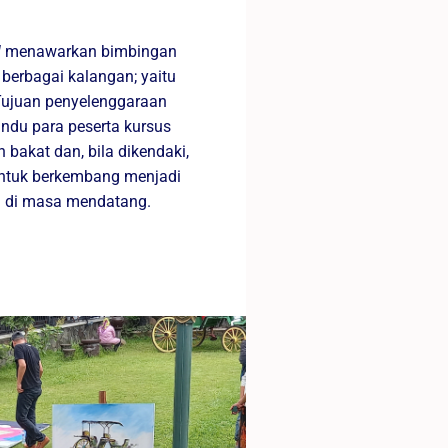
l
menawarkan bimbingan
 berbagai kalangan; yaitu
Tujuan penyelenggaraan
du para peserta kursus
akat dan, bila dikendaki,
ntuk berkembang menjadi
al di masa mendatang.