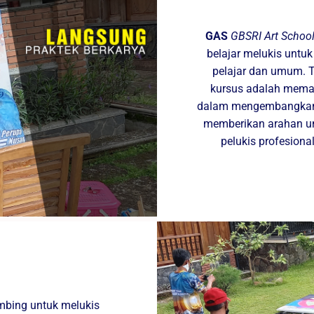
GAS
GBSRI Art Schoo
belajar melukis untuk
pelajar dan umum. 
kursus adalah meman
dalam mengembangkan b
memberikan arahan u
pelukis profesion
imbing untuk melukis