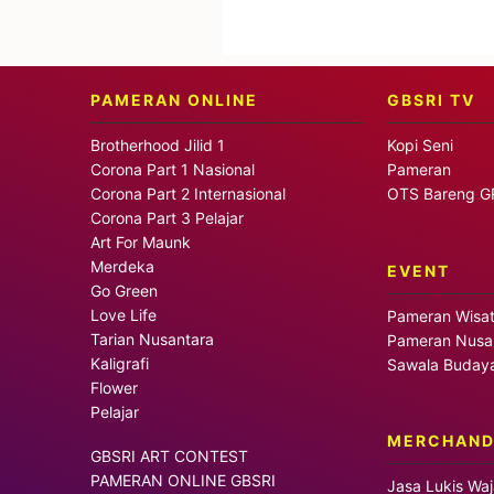
PAMERAN ONLINE
GBSRI TV
Brotherhood Jilid 1
Kopi Seni
Corona Part 1 Nasional
Pameran
Corona Part 2 Internasional
OTS Bareng G
Corona Part 3 Pelajar
Art For Maunk
Merdeka
EVENT
Go Green
Love Life
Pameran Wisa
Tarian Nusantara
Pameran Nusa
Kaligrafi
Sawala Buday
Flower
Pelajar
MERCHAND
GBSRI ART CONTEST
PAMERAN ONLINE GBSRI
Jasa Lukis Wa