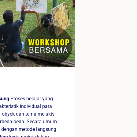
gsung
Proses belajar yang
kteristik individual para
a obyek dan tema melukis
berbeda-beda. Secara umum
 dengan metode langsung
tem kerja projek dalam