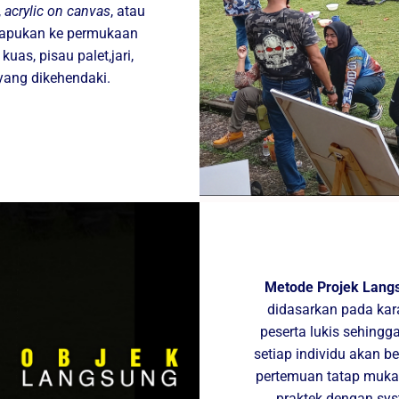
,
acrylic on canvas
, atau
isapukan ke permukaan
as, pisau palet,jari,
yang dikehendaki.
Metode Projek Lan
didasarkan pada kara
peserta lukis sehingg
setiap individu akan 
pertemuan tatap muka
praktek dengan sys