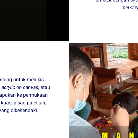
berkar
imbing untuk melukis
,
acrylic on canvas
, atau
isapukan ke permukaan
as, pisau palet,jari,
yang dikehendaki.