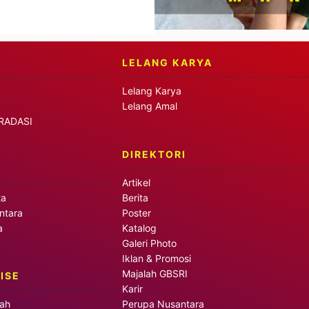
LELANG KARYA
Lelang Karya
Lelang Amal
RADASI
DIREKTORI
Artikel
ta
Berita
ntara
Poster
a
Katalog
Galeri Photo
Iklan & Promosi
Majalah GBSRI
ISE
Karir
Perupa Nusantara
jah