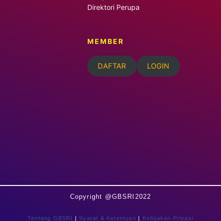
Direktori Perupa
MEMBER
DAFTAR
LOGIN
Copyright @GBSRI2022
Tentang GBSRI
|
Syarat & Ketentuan
|
Kebijakan Privasi