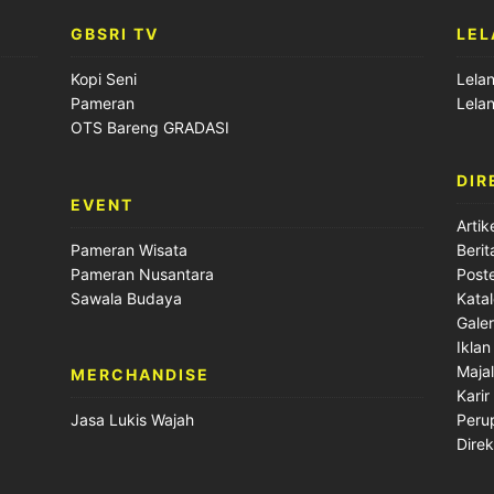
GBSRI TV
LEL
Kopi Seni
Lela
Pameran
Lela
OTS Bareng GRADASI
DIR
EVENT
Artik
Pameran Wisata
Berit
Pameran Nusantara
Post
Sawala Budaya
Kata
Galer
Iklan
Maja
MERCHANDISE
Karir
Peru
Jasa Lukis Wajah
Direk