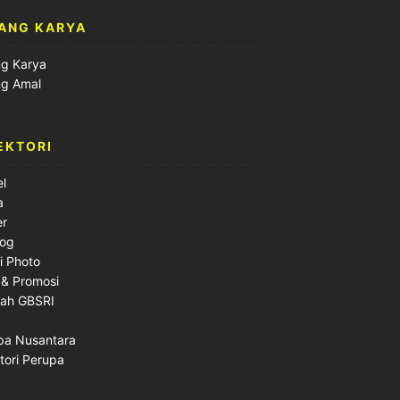
ANG KARYA
ng Karya
ng Amal
EKTORI
el
a
er
log
i Photo
 & Promosi
lah GBSRI
pa Nusantara
tori Perupa