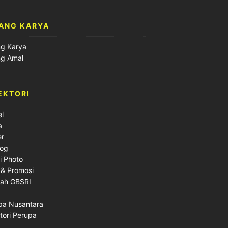
ANG KARYA
ng Karya
ng Amal
EKTORI
el
a
er
log
i Photo
 & Promosi
lah GBSRI
pa Nusantara
tori Perupa