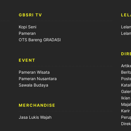
GBSRI TV
LEL
Kopi Seni
Lela
Pameran
Lela
OTS Bareng GRADASI
DIR
EVENT
Artik
Pameran Wisata
Berit
Pameran Nusantara
Post
Sawala Budaya
Kata
Galer
Iklan
Maja
MERCHANDISE
Karir
Peru
Jasa Lukis Wajah
Direk