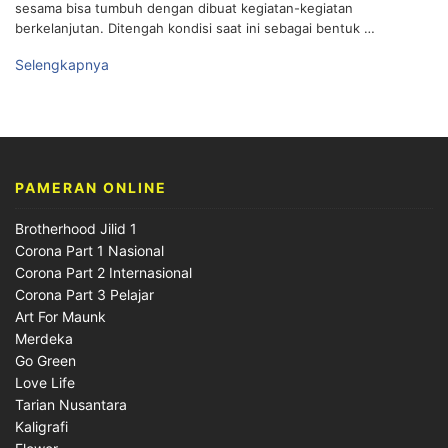
sesama bisa tumbuh dengan dibuat kegiatan-kegiatan
berkelanjutan. Ditengah kondisi saat ini sebagai bentuk …
Selengkapnya
PAMERAN ONLINE
Brotherhood Jilid 1
Corona Part 1 Nasional
Corona Part 2 Internasional
Corona Part 3 Pelajar
Art For Maunk
Merdeka
Go Green
Love Life
Tarian Nusantara
Kaligrafi